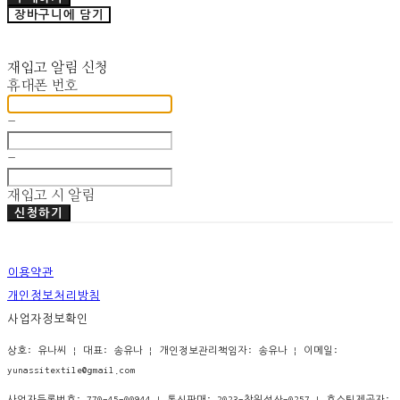
장바구니에 담기
재입고 알림 신청
휴대폰 번호
-
-
재입고 시 알림
신청하기
이용약관
개인정보처리방침
사업자정보확인
상호: 유나씨 | 대표: 송유나 | 개인정보관리책임자: 송유나 | 이메일:
yunassitextile@gmail.com
사업자등록번호:
770-45-00944
| 통신판매:
2023-창원성산-0257
| 호스팅제공자: