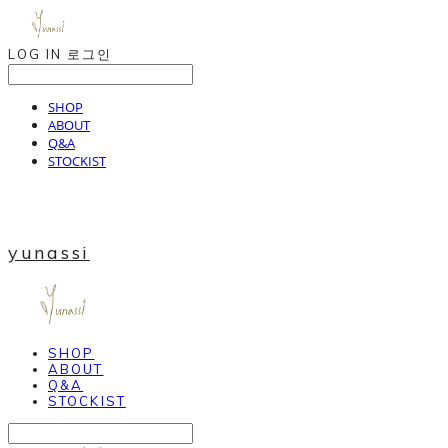
LOG IN
로그인
SHOP
ABOUT
Q&A
STOCKIST
yunassi
SHOP
ABOUT
Q&A
STOCKIST