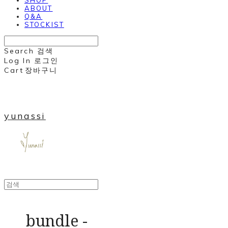
ABOUT
Q&A
STOCKIST
Search
검색
Log In
로그인
Cart
장바구니
yunassi
bundle -