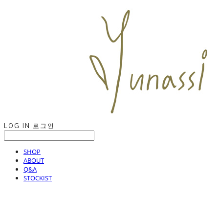
LOG IN
로그인
SHOP
ABOUT
Q&A
STOCKIST