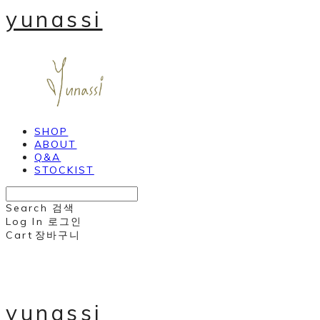
yunassi
SHOP
ABOUT
Q&A
STOCKIST
Search
검색
Log In
로그인
Cart
장바구니
yunassi