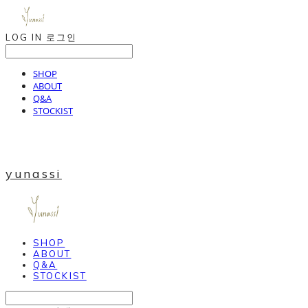
LOG IN
로그인
SHOP
ABOUT
Q&A
STOCKIST
yunassi
SHOP
ABOUT
Q&A
STOCKIST