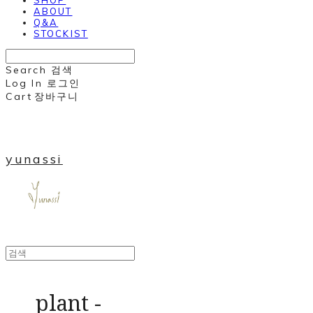
ABOUT
Q&A
STOCKIST
Search
검색
Log In
로그인
Cart
장바구니
yunassi
plant -