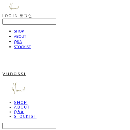
LOG IN
로그인
SHOP
ABOUT
Q&A
STOCKIST
yunassi
SHOP
ABOUT
Q&A
STOCKIST