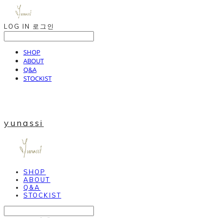
LOG IN
로그인
SHOP
ABOUT
Q&A
STOCKIST
yunassi
SHOP
ABOUT
Q&A
STOCKIST