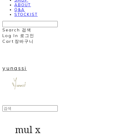
ABOUT
Q&A
STOCKIST
Search
검색
Log In
로그인
Cart
장바구니
yunassi
mul x