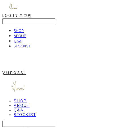
LOG IN
로그인
SHOP
ABOUT
Q&A
STOCKIST
yunassi
SHOP
ABOUT
Q&A
STOCKIST