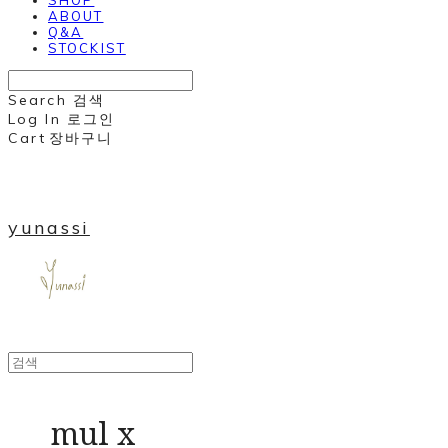
ABOUT
Q&A
STOCKIST
Search
검색
Log In
로그인
Cart
장바구니
yunassi
mul x