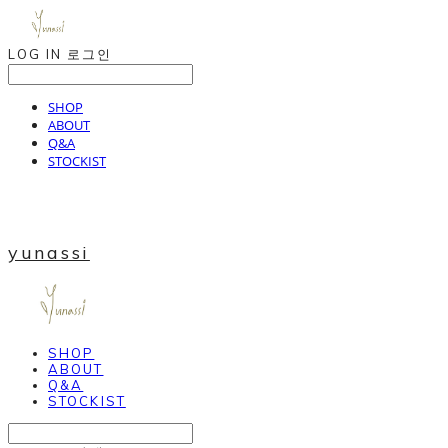
LOG IN
로그인
SHOP
ABOUT
Q&A
STOCKIST
yunassi
SHOP
ABOUT
Q&A
STOCKIST