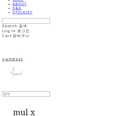
ABOUT
Q&A
STOCKIST
Search
검색
Log In
로그인
Cart
장바구니
yunassi
mul x