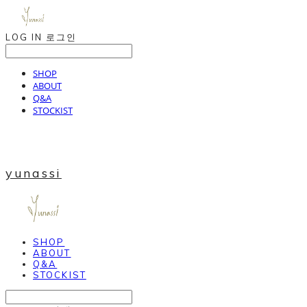
LOG IN
로그인
SHOP
ABOUT
Q&A
STOCKIST
yunassi
SHOP
ABOUT
Q&A
STOCKIST