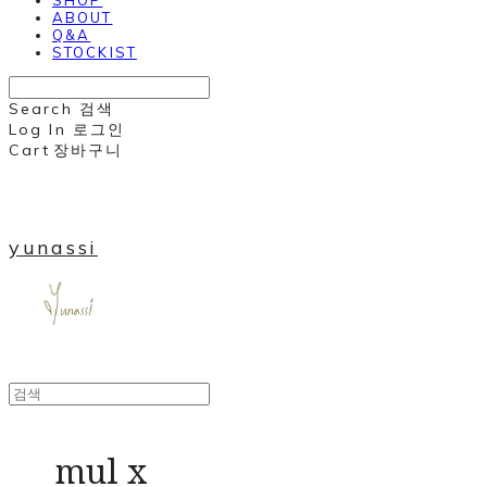
ABOUT
Q&A
STOCKIST
Search
검색
Log In
로그인
Cart
장바구니
yunassi
mul x